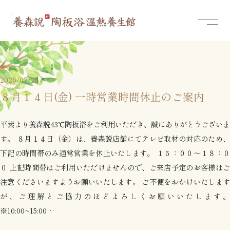
HOME
お知らせ
コンセプト
料金案内
ご予約
よく
ご
お
2026/07/24
８月１４日(金) 一時営業時間休止のご案内
キ
そ
平素より養森説43℃陶板浴をご利用いただき、誠にありがとうございま
陶
す。 ８月１４日（金）は、養森説店舗にてテレビ取材の対応のため、
下記の時間帯のみ通常営業を休止いたします。 １５：００～１８：０
０ 上記時間帯はご利用いただけませんので、ご来店予定のお客様はご
注意くださいますようお願いいたします。 ご不便をおかけいたします
が、ご理解とご協力のほどよろしくお願いいたします。
※10:00~15:00…