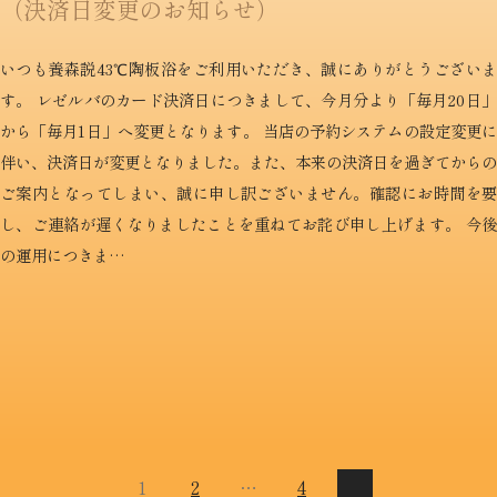
（決済日変更のお知らせ）
いつも養森説43℃陶板浴をご利用いただき、誠にありがとうございま
す。 レゼルバのカード決済日につきまして、今月分より「毎月20日」
から「毎月1日」へ変更となります。 当店の予約システムの設定変更に
伴い、決済日が変更となりました。また、本来の決済日を過ぎてからの
ご案内となってしまい、誠に申し訳ございません。確認にお時間を要
し、ご連絡が遅くなりましたことを重ねてお詫び申し上げます。 今後
の運用につきま…
ペ
1
2
…
4
ー