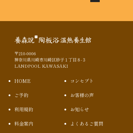
ジ
送
り
ボ
タ
ン
〒210-0006
神奈川県川崎市川崎区砂子１丁目８-３
LANDPOOL KAWASAKI
HOME
コンセプト
ご予約
お客様の声
利用規約
お知らせ
料金案内
よくあるご質問